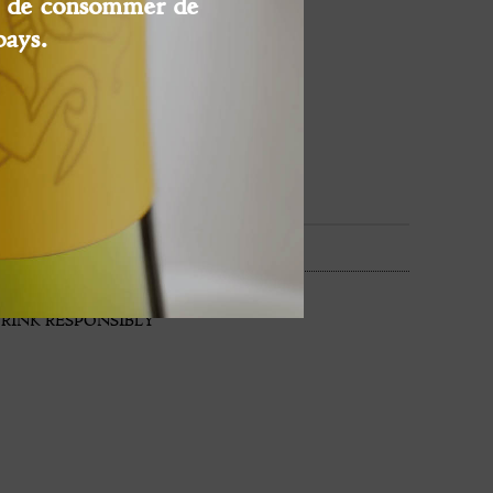
ge de consommer de
pays.
RINK RESPONSIBLY