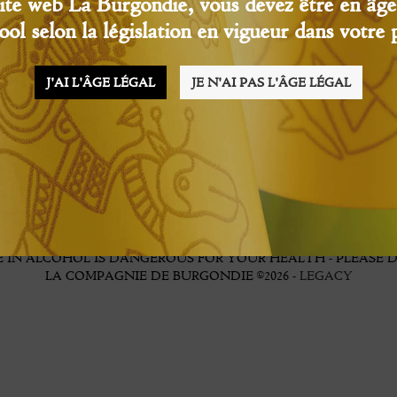
ite web La Burgondie, vous devez être en â
cool selon la législation en vigueur dans votre 
J'AI L'ÂGE LÉGAL
JE N'AI PAS L'ÂGE LÉGAL
 IN ALCOHOL IS DANGEROUS FOR YOUR HEALTH - PLEASE D
LA COMPAGNIE DE BURGONDIE ©2026 -
LEGACY