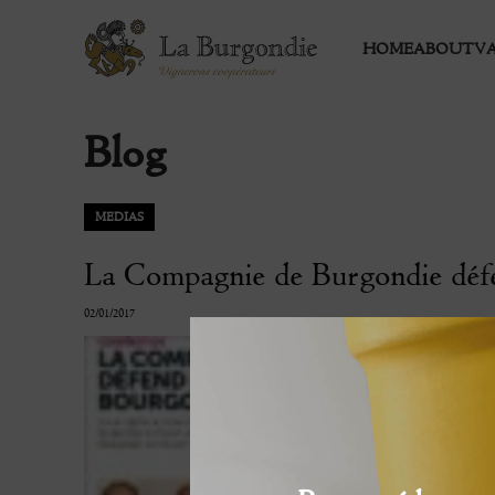
HOME
ABOUT
V
Blog
MEDIAS
La Compagnie de Burgondie déf
02/01/2017