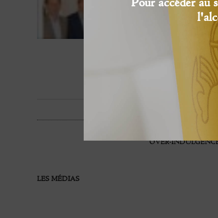
Pour accéder au s
l'al
OVER-INDULGENCE
LES MÉDIAS