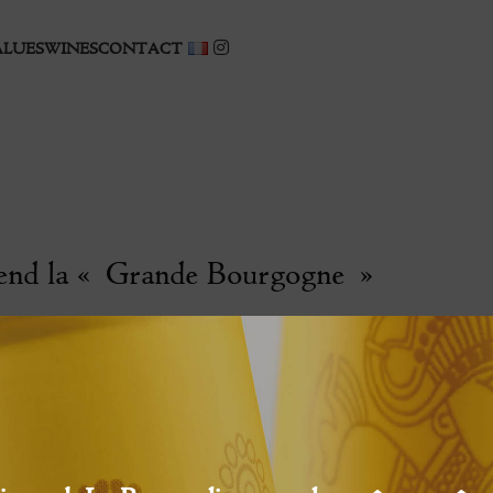
ALUES
WINES
CONTACT
end la « Grande Bourgogne »
Lire l’article de Rayon Boissons, novembre 2016.