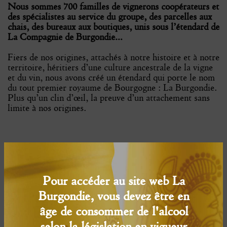
Nous sommes 700 familles de vignerons coopérateurs et
des spécialistes au service du groupe, des parcelles aux
chais, des bureaux aux boutiques, unis sous l’étendard de
La Compagnie de Burgondie…
Fiers de nos origines, attachés à notre histoire et à notre
territoire, héritiers d’une culture ancestrale de la vigne
et du vin, nous avons créé un étendard qui porte le nom
du tout premier royaume de Bourgogne : La Burgondie.
Plus qu’un clin d’œil, la preuve d’un attachement sans
limite à nos origines.
Être responsables
Pour accéder au site web La
Burgondie, vous devez être en
âge de consommer de l'alcool
selon la législation en vigueur