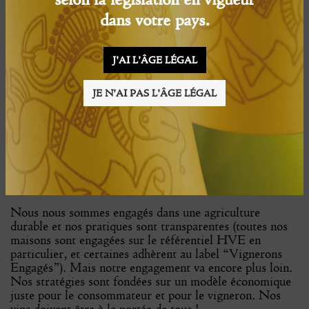
dans votre pays.
J'AI L'ÂGE LÉGAL
Henri, Jean, Mathieu et Victor… une famille, quatre générations
JE N'AI PAS L'ÂGE LÉGAL
Dire ce que l’on fait et faire ce qu’on a dit.
Nous avons compris très tôt la nécessité de progresser
dans la connaissance du sol et du végétal, de se poser les
bonnes questions et de placer le respect des hommes,
travailleurs et consommateurs, et de la nature, au-dessus
de tout…
Nous nous sommes engagés dans une agriculture
durable et nos pratiques sont transparentes (toutes nos
maisons sont engagées sur le référentiel HVE en
particulier, et certaines adhèrent au label “Vignerons
Engagés”). Mais notre engagement va encore plus loin.
Nos stratégies sont fondées sur un modèle économique
juste pour le consommateur et pour le vigneron. Nos
vins doivent être à la portée de tous !